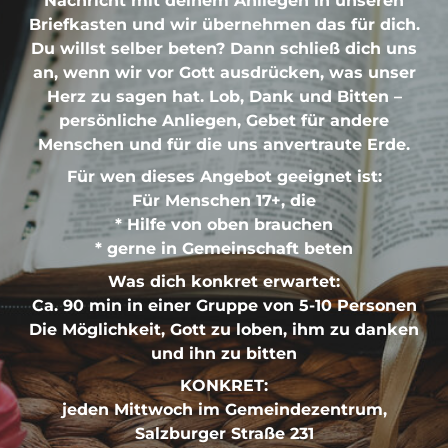
Nachricht mit deinem Anliegen in unseren
Briefkasten und wir übernehmen das für dich.
Du willst selber beten? Dann schließ dich uns
an, wenn wir vor Gott ausdrücken, was unser
Herz zu sagen hat. Lob, Dank und Bitten –
persönliche Anliegen, Gebet für andere
Menschen und für die uns anvertraute Erde.
Für wen dieses Angebot geeignet ist:
Für Menschen 17+, die
* Hilfe von oben brauchen
* gerne in Gemeinschaft beten
Was dich konkret erwartet:
Ca. 90 min in einer Gruppe von 5-10 Personen
Die Möglichkeit, Gott zu loben, ihm zu danken
und ihn zu bitten
KONKRET:
jeden Mittwoch im Gemeindezentrum,
Salzburger Straße 231