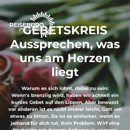
GEBETSKREIS
Aussprechen, was
uns am Herzen
liegt
Warum es sich lohnt, dabei zu sein:
Wenn's brenzlig wird, haben wir schnell ein
kurzes Gebet auf den Lippen. Aber bewusst
vor anderen ist es nicht immer leicht, Gott um
etwas zu bitten. Da ist es einfacher, wenn es
jemand für dich tut. Kein Problem. Wirf eine